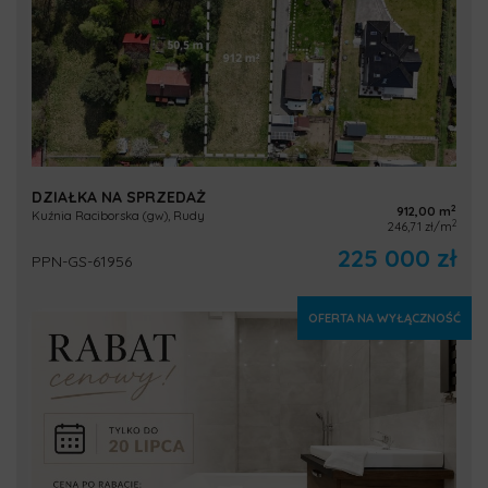
DZIAŁKA NA SPRZEDAŻ
2
912,00 m
Kuźnia Raciborska (gw), Rudy
2
246,71 zł/m
225 000 zł
PPN-GS-61956
OFERTA NA WYŁĄCZNOŚĆ