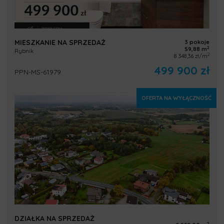
MIESZKANIE NA SPRZEDAŻ
3 pokoje
2
59,88 m
Rybnik
2
8 348,36 zł/m
499 900 zł
PPN-MS-61979
OFERTA NA WYŁĄCZNOŚĆ
DZIAŁKA NA SPRZEDAŻ
2