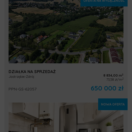
OFERTA NA WYŁĄCZNOŚĆ
DZIAŁKA NA SPRZEDAŻ
2
8 834,00 m
Jastrzębie-Zdrój
2
73,58 zł/m
650 000 zł
PPN-GS-62057
NOWA OFERTA