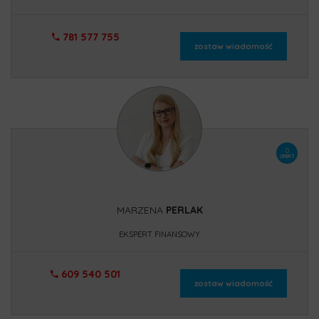
781 577 755
zostaw wiadomość
0
OFERT
MARZENA
PERLAK
EKSPERT FINANSOWY
609 540 501
zostaw wiadomość