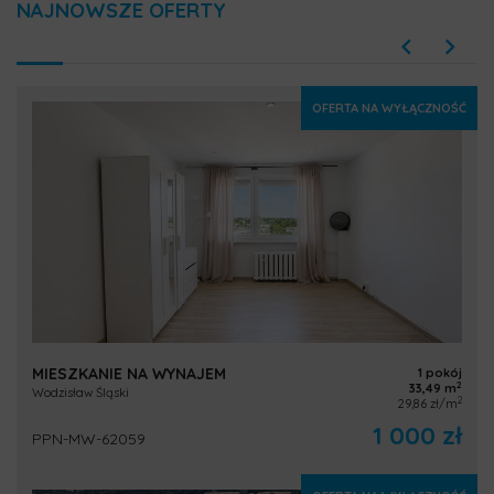
NAJNOWSZE OFERTY
OFERTA NA WYŁĄCZNOŚĆ
MIESZKANIE NA WYNAJEM
1 pokój
2
33,49 m
Wodzisław Śląski
2
29,86 zł/m
1 000 zł
PPN-MW-62059