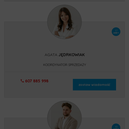
17
OFERT
AGATA
JĘDRKOWIAK
KOORDYNATOR SPRZEDAŻY
607 885 998
zostaw wiadomość
19