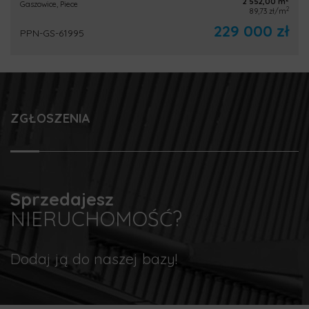
2 552,00 m
Gaszowice, Piece
2
89,73 zł/m
229 000 zł
PPN-GS-61995
ZGŁOSZENIA
Sprzedajesz
NIERUCHOMOŚĆ?
Dodaj ją do naszej bazy!