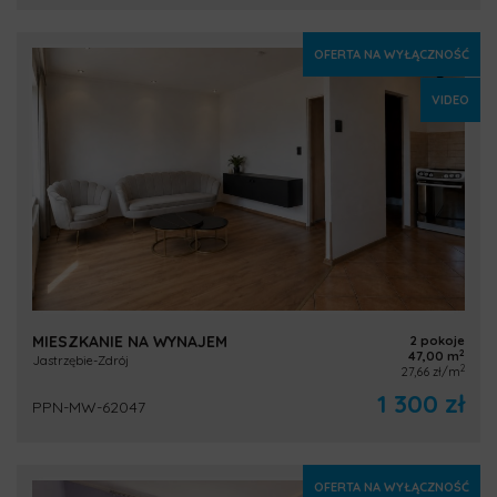
OFERTA NA WYŁĄCZNOŚĆ
VIDEO
MIESZKANIE NA WYNAJEM
2 pokoje
2
47,00 m
Jastrzębie-Zdrój
2
27,66 zł/m
1 300 zł
PPN-MW-62047
OFERTA NA WYŁĄCZNOŚĆ