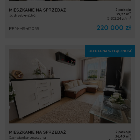
MIESZKANIE NA SPRZEDAŻ
2 pokoje
2
39,27 m
Jastrzębie-Zdrój
2
5 602,24 zł/m
220 000 zł
PPN-MS-62055
OFERTA NA WYŁĄCZNOŚĆ
MIESZKANIE NA SPRZEDAŻ
2 pokoje
2
36,40 m
Czerwionka-Leszczyny
2