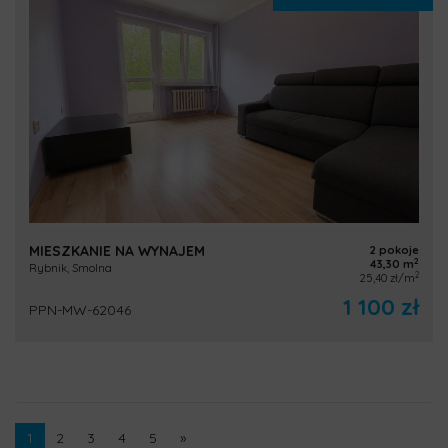
MIESZKANIE NA WYNAJEM
2 pokoje
2
43,30 m
Rybnik, Smolna
2
25,40 zł/m
1 100 zł
PPN-MW-62046
1
2
3
4
5
»