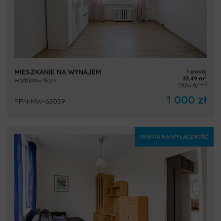
MIESZKANIE NA WYNAJEM
1 pokój
2
33,49 m
Wodzisław Śląski
2
29,86 zł/m
1 000 zł
PPN-MW-62059
OFERTA NA WYŁĄCZNOŚĆ