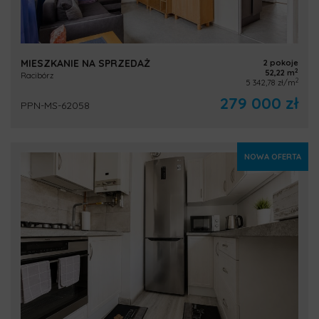
MIESZKANIE NA SPRZEDAŻ
2 pokoje
2
52,22 m
Racibórz
2
5 342,78 zł/m
279 000 zł
PPN-MS-62058
NOWA OFERTA