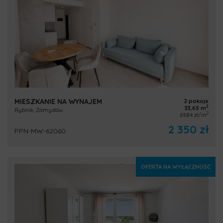
MIESZKANIE NA WYNAJEM
2 pokoje
2
33,65 m
Rybnik, Zamysłów
2
69,84 zł/m
2 350 zł
PPN-MW-62060
OFERTA NA WYŁĄCZNOŚĆ