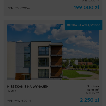
5 467,03 zł/m
199 000 zł
PPN-MS-62054
OFERTA NA WYŁĄCZNOŚĆ
MIESZKANIE NA WYNAJEM
3 pokoje
2
59,88 m
Rybnik
2
37,58 zł/m
2 250 zł
PPN-MW-62049